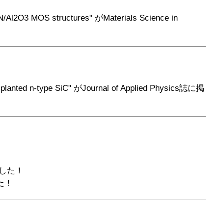
N/Al2O3 MOS structures" がMaterials Science in
mplanted n-type SiC" がJournal of Applied Physics誌に掲
した！
た！