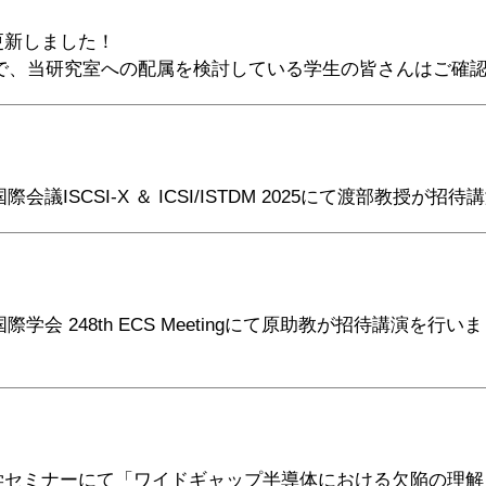
更新しました！
たので、当研究室への配属を検討している学生の皆さんはご確
議ISCSI-X ＆ ICSI/ISTDM 2025にて渡部教授が招
学会 248th ECS Meetingにて原助教が招待講演を行
学セミナーにて「ワイドギャップ半導体における欠陥の理解