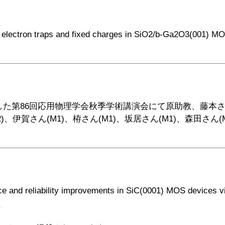
ctron traps and fixed charges in SiO2/b-Ga2O3(001) 
た第86回応用物理学会秋季学術講演会にて原助教、藤本さん(D
2)、伊賀さん(M1)、栫さん(M1)、坂居さん(M1)、森田さん
ility improvements in SiC(0001) MOS devices via two
績